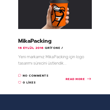
MikaPacking
16 EYLÜL 2016
QRITONE
Yeni markamız MikaPacking için logo
tasarımı sürecini üstlendik....
NO COMMENTS
READ MORE
0 LIKES